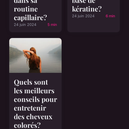
dans sa
base de
routine
kératine?
capillaire?
24 juin 2024
6 min
24 juin 2024
5 min
Quels sont
les meilleurs
conseils pour
entretenir
des cheveux
colorés?