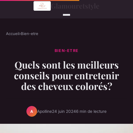
Glamouretstyle
Accueil
›
Bien-etre
BIEN-ETRE
Quels sont les meilleurs
conseils pour entretenir
des cheveux colorés?
Apolline
24 juin 2024
6 min de lecture
A