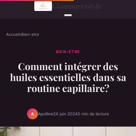
Glamouretstyle
Accueil
›
Bien-etre
BIEN-ETRE
Comment intégrer des
huiles essentielles dans sa
routine capillaire?
Apolline
24 juin 2024
5 min de lecture
A