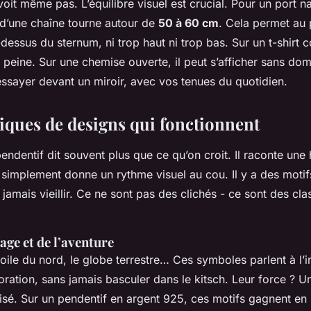
voit même pas. L’équilibre visuel est crucial. Pour un port na
 d’une chaîne tourne autour de
50 à 60 cm
. Cela permet au 
dessus du sternum, ni trop haut ni trop bas. Sur un t-shirt co
à peine. Sur une chemise ouverte, il peut s’afficher sans dom
essayer devant un miroir, avec vos tenues du quotidien.
iques de designs qui fonctionnent
endentif dit souvent plus que ce qu’on croit. Il raconte une 
simplement donne un rythme visuel au cou. Il y a des motifs
 jamais vieillir. Ce ne sont pas des clichés - ce sont des cla
age et de l’aventure
toile du nord, le globe terrestre… Ces symboles parlent à l’im
oration, sans jamais basculer dans le kitsch. Leur force ? U
isé. Sur un pendentif en argent 925, ces motifs gagnent en 