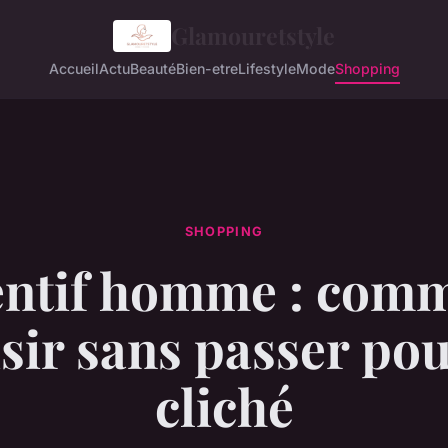
Glamouretstyle
Accueil
Actu
Beauté
Bien-etre
Lifestyle
Mode
Shopping
SHOPPING
ntif homme : comm
sir sans passer po
cliché