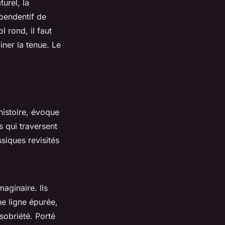
turel, la
pendentif de
l rond, il faut
iner la tenue. Le
histoire, évoque
 qui traversent
ssiques revisités
aginaire. Ils
ne ligne épurée,
sobriété. Porté