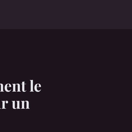
ent le
ur un