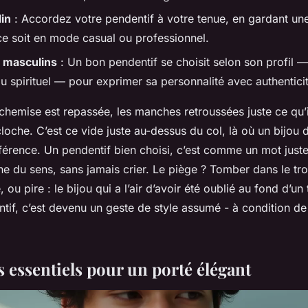
in
: Accordez votre pendentif à votre tenue, en gardant u
 ce soit en mode casual ou professionnel.
 masculins
: Un bon pendentif se choisit selon son profil —
u spirituel — pour exprimer sa personnalité avec authentici
chemise est repassée, les manches retroussées juste ce qu’i
oche. C’est ce vide juste au-dessus du col, là où un bijou d
ifférence. Un pendentif bien choisi, c’est comme un mot juste
e du sens, sans jamais crier. Le piège ? Tomber dans le tro
ou pire : le bijou qui a l’air d’avoir été oublié au fond d’un t
tif, c’est devenu un geste de style assumé - à condition de 
s essentiels pour un porté élégant