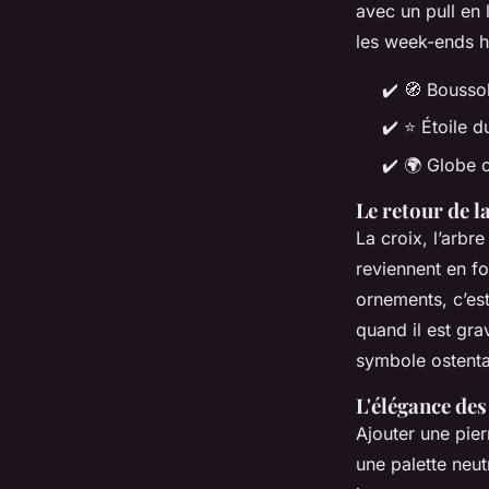
avec un pull en 
les week-ends ho
✔️
🧭
Boussol
✔️
⭐
Étoile d
✔️
🌍
Globe ou
Le retour de l
La croix, l’arbr
reviennent en fo
ornements, c’est
quand il est gra
symbole ostenta
L'élégance des
Ajouter une pier
une palette neut