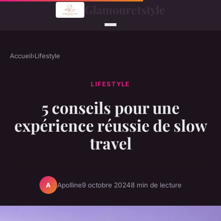
Glamouretstyle
Accueil
›
Lifestyle
LIFESTYLE
5 conseils pour une
expérience réussie de slow
travel
Apolline
9 octobre 2024
8 min de lecture
A