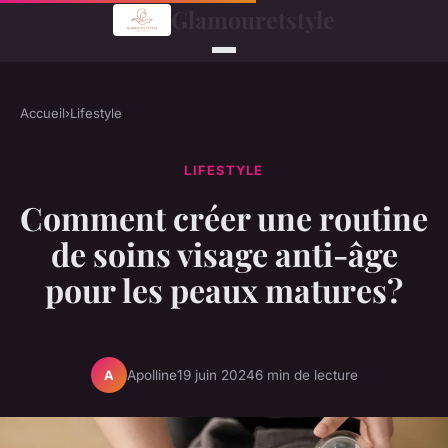
Glamouretstyle
Accueil
›
Lifestyle
LIFESTYLE
Comment créer une routine
de soins visage anti-âge
pour les peaux matures?
Apolline
19 juin 2024
6 min de lecture
A